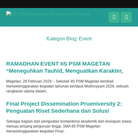
Kategori Blog:
Event
Terbit
: 4 Maret 2026
RAMADHAN EVENT IIS PSM MAGETAN
“Meneguhkan Tauhid, Menguatkan Karakter,
Menggerakkan Kepedulian”
Magetan, 28 Februari 2026 – Sekolah IIS PSM Magetan kembali
menyelenggarakan kegiatan tahunan bertajuk Mukhoyyam 2026, sebuah
rangkaian utama dalam..
Terbit
: 11 Februari 2026
Final Project Dissemination Prueniversity 2:
Penguatan Riset Sederhana dan Solusi
Permasalahan Sosial
Sebagai bagian dari penguatan kompetensi akademik dan kesiapan siswa
menuju jenjang perguruan tinggi, SMA IIS PSM Magetan
menyelenggarakan kegiatan Final..
Terbit
: 10 Februari 2026