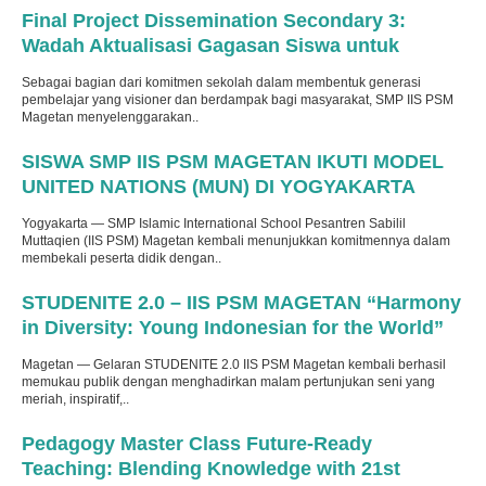
Final Project Dissemination Secondary 3:
Wadah Aktualisasi Gagasan Siswa untuk
Kontribusi Masa Depan
Sebagai bagian dari komitmen sekolah dalam membentuk generasi
pembelajar yang visioner dan berdampak bagi masyarakat, SMP IIS PSM
Magetan menyelenggarakan..
Terbit
: 6 Januari 2026
SISWA SMP IIS PSM MAGETAN IKUTI MODEL
UNITED NATIONS (MUN) DI YOGYAKARTA
Yogyakarta — SMP Islamic International School Pesantren Sabilil
Muttaqien (IIS PSM) Magetan kembali menunjukkan komitmennya dalam
membekali peserta didik dengan..
Terbit
: 24 November 2025
STUDENITE 2.0 – IIS PSM MAGETAN “Harmony
in Diversity: Young Indonesian for the World”
GOR Ki Mageti
Magetan — Gelaran STUDENITE 2.0 IIS PSM Magetan kembali berhasil
memukau publik dengan menghadirkan malam pertunjukan seni yang
meriah, inspiratif,..
Terbit
: 16 Oktober 2025
Pedagogy Master Class Future-Ready
Teaching: Blending Knowledge with 21st