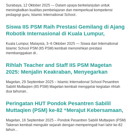
Century Skills
Surabaya, 12 Oktober 2025 — Dalam upaya berkelanjutan untuk
meningkatkan kualitas pembelajaran dan memperkuat kompetensi
pedagogi guru, Islamic International School..
Terbit
: 9 Oktober 2025
Siswa IIS PSM Raih Prestasi Gemilang di Ajang
Robotik Internasional di Kuala Lumpur,
Malaysia
Kuala Lumpur, Malaysia, 3–6 Oktober 2025 — Siswa dari International
Islamic School PSM (IIS PSM) kembali menorehkan prestasi
membanggakan di..
Terbit
: 6 Oktober 2025
Rihlah Teacher and Staff IIS PSM Magetan
2025: Menjalin Keakraban, Menyegarkan
Semangat
Magetan, 29 September 2025 – Islamic International School Pesantren
Sabilil Muttaqien (IIS PSM) Magetan kembali menggelar kegiatan rihlah
dua tahunan..
Terbit
: 17 September 2025
Peringatan HUT Pondok Pesantren Sabilil
Muttaqien (PSM) ke-82 “Merajut Kebersamaan,
Satukan Visi Misi”
Magetan, 16 September 2025 – Pondok Pesantren Sabilil Muttaqien (PSM)
Takeran kembali mengukir sejarah dengan memperingati hari lahir ke-82
tahun...