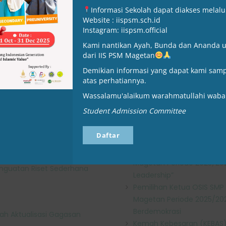
Informasi Sekolah dapat diakses melalu
Website : iispsm.sch.id
Instagram: iispsm.official
Kami nantikan Ayah, Bunda dan Ananda u
dari IIS PSM Magetan
Demikian informasi yang dapat kami samp
atas perhatiannya.
Pos Terbaru
Wassalamu'alaikum warahmatullahi waba
Student Admission Committee
Siswa SMA IIS PSM Magetan
kan Tauhid, Menguatkan
IV Jawa Timur dalam Par
Daftar
Remaja 2025
Pemilihan Ketua OSIS SMA 
Magetan Periode 2025/202
Penguatan Riset Sederhana
Leadership”
Pemilihan Ketua OSIS SMP 
Magetan Periode 2025/20
Berdemokrasi
dah Aktualisasi Gagasan
Kemah Kebesaran (KEBAS) 