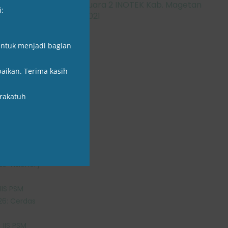
Juara 2 INOTEK Kab. Magetan
i:
2021
ntuk menjadi bagian
aikan. Terima kasih
rakatuh
 Wakil Dapil
lemen
IIS PSM
6″Visionery
IIS PSM
26: Cerdas
IIS PSM