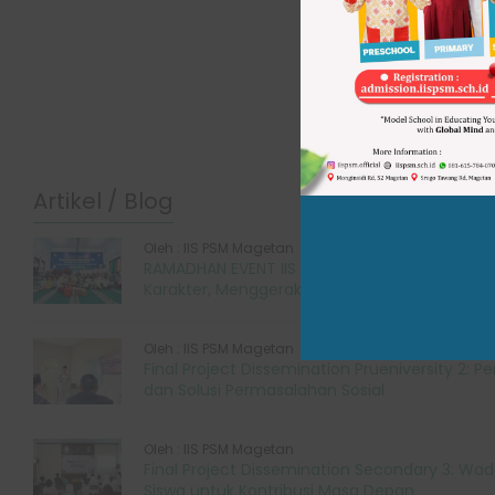
Artikel / Blog
Oleh : IIS PSM Magetan
RAMADHAN EVENT IIS PSM MAGETAN “Meneguh
Karakter, Menggerakkan Kepedulian”
Oleh : IIS PSM Magetan
Final Project Dissemination Prueniversity 2: 
dan Solusi Permasalahan Sosial
Oleh : IIS PSM Magetan
Final Project Dissemination Secondary 3: Wa
Siswa untuk Kontribusi Masa Depan