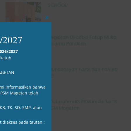
SCHOOL
Close
this
module
/2027
Kegiatan Uji coba Tatap Muka
selama Pandemi
2026/2027
akatuh
Munaqosyah Tartil dan Tahfidz
AGETAN
P6
ami informasikan bahwa
 PSM Magetan telah
Silaturahmi IIS PSM Kediri ke IIS
KB, TK, SD, SMP, atau
PSM Magetan
 diakses pada tautan :